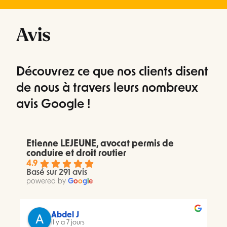
Avis
Découvrez ce que nos clients disent
de nous à travers leurs nombreux
avis Google !
Etienne LEJEUNE, avocat permis de
conduire et droit routier
4.9
Basé sur 291 avis
powered by
G
o
o
g
l
e
Abdel J
il y a 7 jours