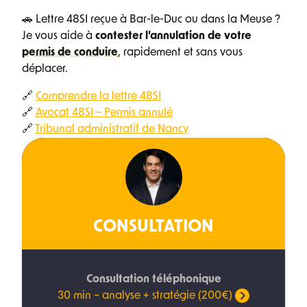
🚗 Lettre 48SI reçue à Bar-le-Duc ou dans la Meuse ?
Je vous aide à
contester l’annulation de votre
permis de conduire
, rapidement et sans vous
déplacer.
🔗
Comprendre la lettre 48SI
🔗
Avocat 48SI – Permis annulé
🔗
Tribunal administratif de Nancy
CONSULTATION
Consultation téléphonique
30 min – analyse + stratégie (200€)