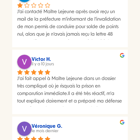
J’ai contacté Maître Lejeune après avoir reçu un 
mail de la préfecture m’informant de l’invalidation 
de mon permis de conduire pour solde de points 
nul, alors que je n’avais jamais reçu la lettre 48 
SI.La préfecture m’a ensuite transmis le suivi du 
courrier concerné. Celui-ci faisait apparaître deux 
distributions à deux dates différentes, ce qui me 
Victor H.
semblait présenter une anomalie nécessitant une 
il y a 10 jours
analyse juridique.Après avoir consulté les 
J'ai fait appel à Maître Lejeune dans un dossier 
nombreux avis positifs concernant Maître Lejeune, 
très compliqué où je risquais la prison en 
je lui ai envoyé par courriel l’intégralité de mon 
comparution immédiate.Il a été très réactif, m'a 
dossier. Je lui ai également demandé, à plusieurs 
tout expliqué clairement et a préparé ma défense 
reprises, de m’indiquer clairement le montant de 
en vraiment très peu de temps. Le résultat a 
ses honoraires afin de savoir si une éventuelle 
largement dépassé ce que j'espérais.Un avocat 
procédure correspondait à mon budget.Il m’a 
sérieux, humain et très investi. Merci encore pour 
proposé un rendez-vous de 30 minutes facturé 
Véronique G.
tout, je le recommande sans hésiter.
le mois dernier
200 euros. Pourtant, il disposait déjà de toutes les 
pièces de mon dossier et semblait considérer que 