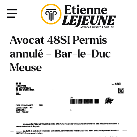
Fermer
Menu
le
Menu
Avocat 48SI Permis
annulé – Bar-le-Duc
Meuse