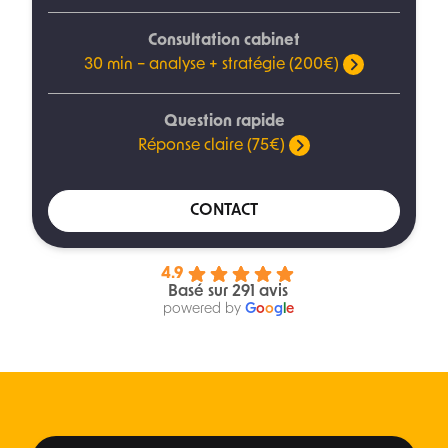
Consultation cabinet
30 min – analyse + stratégie (200€)
Question rapide
Réponse claire (75€)
CONTACT
4.9
Basé sur 291 avis
powered by
G
o
o
g
l
e