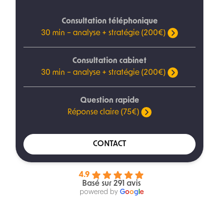
Consultation téléphonique
30 min – analyse + stratégie (200€)
Consultation cabinet
30 min – analyse + stratégie (200€)
Question rapide
Réponse claire (75€)
CONTACT
4.9
Basé sur 291 avis
powered by
G
o
o
g
l
e