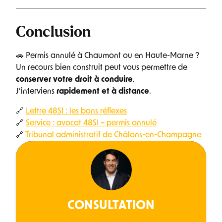
Conclusion
🚗 Permis annulé à Chaumont ou en Haute-Marne ?
Un recours bien construit peut vous permettre de
conserver votre droit à conduire
.
J’interviens
rapidement et à distance
.
🔗
Lettre 48SI : les bons réflexes
🔗
Service : avocat 48SI – permis annulé
🔗
Tribunal administratif de Châlons-en-Champagne
CONSULTATION