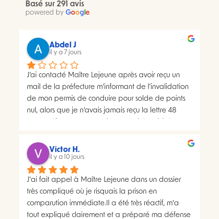
Basé sur 291 avis
powered by
G
o
o
g
l
e
Abdel J
il y a 7 jours
J’ai contacté Maître Lejeune après avoir reçu un 
mail de la préfecture m’informant de l’invalidation 
de mon permis de conduire pour solde de points 
nul, alors que je n’avais jamais reçu la lettre 48 
SI.La préfecture m’a ensuite transmis le suivi du 
courrier concerné. Celui-ci faisait apparaître deux 
distributions à deux dates différentes, ce qui me 
Victor H.
semblait présenter une anomalie nécessitant une 
il y a 10 jours
analyse juridique.Après avoir consulté les 
J'ai fait appel à Maître Lejeune dans un dossier 
nombreux avis positifs concernant Maître Lejeune, 
très compliqué où je risquais la prison en 
je lui ai envoyé par courriel l’intégralité de mon 
comparution immédiate.Il a été très réactif, m'a 
dossier. Je lui ai également demandé, à plusieurs 
tout expliqué clairement et a préparé ma défense 
reprises, de m’indiquer clairement le montant de 