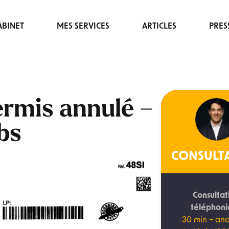
BINET
MES SERVICES
ARTICLES
PRES
ermis annulé –
bs
CONSULT
Consultat
téléphon
30 min – ana