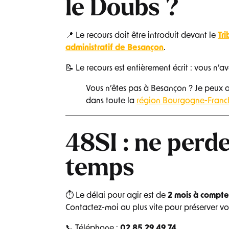
le Doubs ?
📍 Le recours doit être introduit devant le
Tri
administratif de Besançon
.
📝 Le recours est entièrement écrit : vous n’a
Vous n’êtes pas à Besançon ? Je peux a
dans toute la
région Bourgogne-Fran
48SI : ne perd
temps
⏱ Le délai pour agir est de
2 mois à compte
Contactez-moi au plus vite pour préserver vos
📞 Téléphone :
02.85.29.49.74