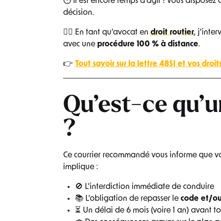
⏱ Il est encore temps d’agir ! Vous disposez
décision.
👨‍⚖️ En tant qu’avocat en
droit routier
, j’int
avec une
procédure 100 % à distance
.
👉
Tout savoir sur la lettre 48SI et vos droit
Qu’est-ce qu’u
?
Ce courrier recommandé vous informe que vot
implique :
🚫 L’interdiction immédiate de conduire
📚 L’obligation de repasser le
code et/ou
⏳ Un délai de 6 mois (voire 1 an) avant to