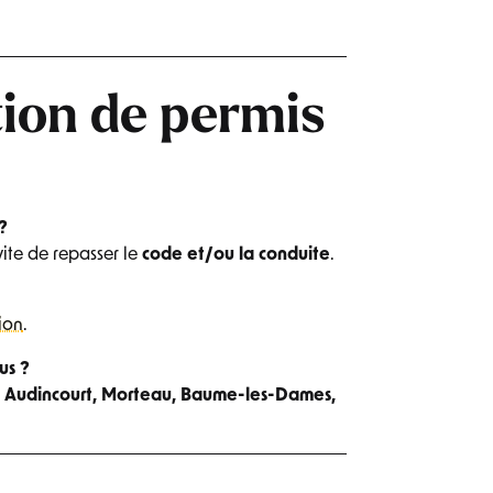
tion de permis
?
vite de repasser le
code et/ou la conduite
.
ion
.
us ?
r, Audincourt, Morteau, Baume-les-Dames,