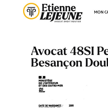
Fermer
MON CA
le
Menu
Avocat 48SI P
Besançon Dou