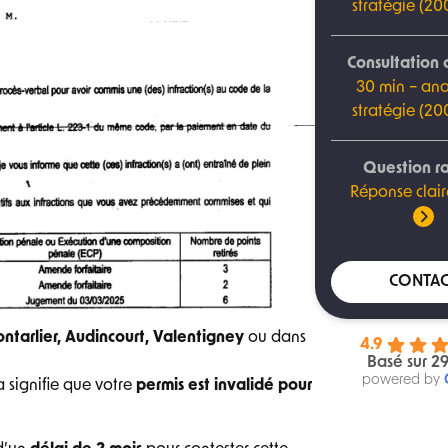
stratégie (2
Consultation 
30 min – ana
stratégie (2
Question r
Réponse clair
CONTAC
ntarlier, Audincourt, Valentigney
ou dans
4.9
Basé sur 29
powered by
 signifie que votre
permis est invalidé pour