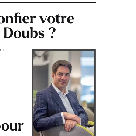
nfier votre
e Doubs ?
ns
pour