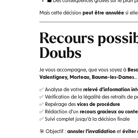
💼 Des conséquences graves sur le plan p
Mais cette décision
peut être annulée
si ell
Recours possib
Doubs
Je vous accompagne, que vous soyez à
Besa
Valentigney, Morteau, Baume-les-Dames
… 
✅ Analyse de votre
relevé d’information int
✅ Vérification de la légalité des retraits de p
✅ Repérage des
vices de procédure
✅ Rédaction d’un
recours gracieux ou cont
✅ Suivi complet jusqu’à la décision finale
🎯 Objectif :
annuler l’invalidation
et
éviter 