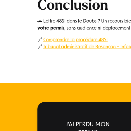
Conclusion
🚗 Lettre 48SI dans le Doubs ? Un recours bi
votre permis
, sans audience ni déplacement
🔗
Comprendre la procédure 48SI
🔗
Tribunal administratif de Besançon – Infor
J’AI PERDU MON