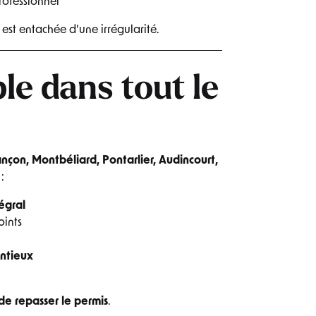
rofessionnel
e est entachée d’une irrégularité.
le dans tout le
nçon, Montbéliard, Pontarlier, Audincourt,
:
égral
oints
entieux
de repasser le permis
.