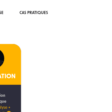
SE
CAS PRATIQUES
ATION
ion
ique
lyse +