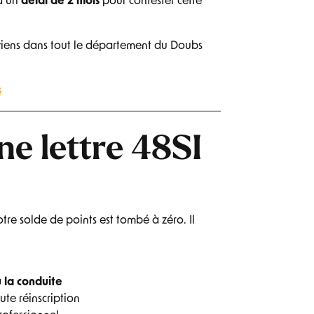
 d’un
délai de 2 mois
pour contester cette
erviens dans tout le département du Doubs
s
ne lettre 48SI
re solde de points est tombé à zéro. Il
 la conduite
ute réinscription