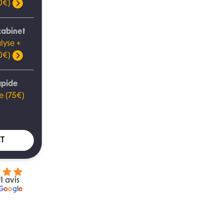
00€)
cabinet
lyse +
00€)
apide
e (75€)
T
1 avis
G
o
o
g
l
e