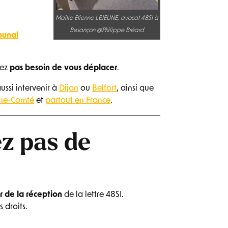
Maître Etienne LEJEUNE, avocat 48SI à
Besançon @Philippe Bréard
bunal
vez
pas besoin de vous déplacer
.
ussi intervenir à
Dijon
ou
Belfort
, ainsi que
che-Comté
et
partout en France
.
ez pas de
r de la réception
de la lettre 48SI.
 droits.