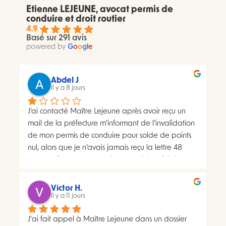
Etienne LEJEUNE, avocat permis de
conduire et droit routier
4.9
Basé sur 291 avis
powered by
G
o
o
g
l
e
Abdel J
il y a 8 jours
J’ai contacté Maître Lejeune après avoir reçu un 
mail de la préfecture m’informant de l’invalidation 
de mon permis de conduire pour solde de points 
nul, alors que je n’avais jamais reçu la lettre 48 
SI.La préfecture m’a ensuite transmis le suivi du 
courrier concerné. Celui-ci faisait apparaître deux 
distributions à deux dates différentes, ce qui me 
Victor H.
semblait présenter une anomalie nécessitant une 
il y a 11 jours
analyse juridique.Après avoir consulté les 
J'ai fait appel à Maître Lejeune dans un dossier 
nombreux avis positifs concernant Maître Lejeune, 