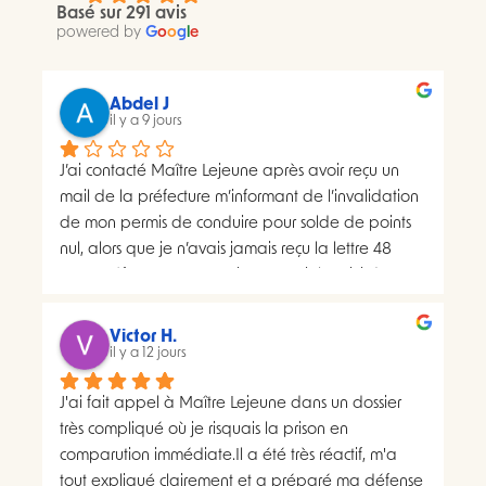
Basé sur 291 avis
powered by
G
o
o
g
l
e
Abdel J
il y a 9 jours
J’ai contacté Maître Lejeune après avoir reçu un 
mail de la préfecture m’informant de l’invalidation 
de mon permis de conduire pour solde de points 
nul, alors que je n’avais jamais reçu la lettre 48 
SI.La préfecture m’a ensuite transmis le suivi du 
courrier concerné. Celui-ci faisait apparaître deux 
distributions à deux dates différentes, ce qui me 
Victor H.
semblait présenter une anomalie nécessitant une 
il y a 12 jours
analyse juridique.Après avoir consulté les 
J'ai fait appel à Maître Lejeune dans un dossier 
nombreux avis positifs concernant Maître Lejeune, 
très compliqué où je risquais la prison en 
je lui ai envoyé par courriel l’intégralité de mon 
comparution immédiate.Il a été très réactif, m'a 
dossier. Je lui ai également demandé, à plusieurs 
tout expliqué clairement et a préparé ma défense 
reprises, de m’indiquer clairement le montant de 