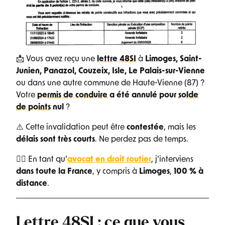
📩 Vous avez reçu une
lettre 48SI
à
Limoges, Saint-
Junien, Panazol, Couzeix, Isle, Le Palais-sur-Vienne
ou dans une autre commune de Haute-Vienne (87) ?
Votre
permis de conduire
a été annulé pour
solde
de points
nul
?
⚠️ Cette invalidation peut être
contestée
, mais les
délais sont très courts
. Ne perdez pas de temps.
👨‍⚖️ En tant qu’
avocat en droit routier
, j’interviens
dans toute la France
, y compris à
Limoges
,
100 % à
distance
.
Lettre 48SI : ce que vous