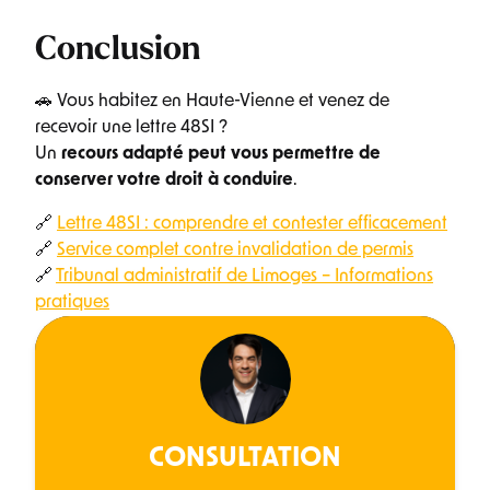
Conclusion
🚗 Vous habitez en Haute-Vienne et venez de
recevoir une lettre 48SI ?
Un
recours adapté peut vous permettre de
conserver votre droit à conduire
.
🔗
Lettre 48SI : comprendre et contester efficacement
🔗
Service complet contre invalidation de permis
🔗
Tribunal administratif de Limoges – Informations
pratiques
CONSULTATION