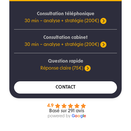
Consultation téléphonique
30 min – analyse + stratégie (200€)
Consultation cabinet
30 min – analyse + stratégie (200€)
Question rapide
Réponse claire (75€)
CONTACT
4.9
Basé sur 291 avis
powered by
G
o
o
g
l
e