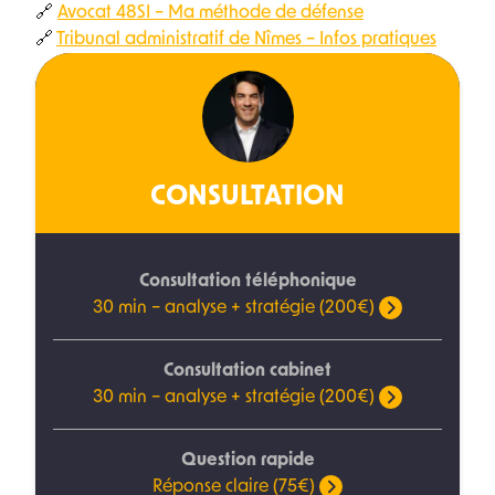
🔗
Avocat 48SI – Ma méthode de défense
🔗
Tribunal administratif de Nîmes – Infos pratiques
CONSULTATION
Consultation téléphonique
30 min – analyse + stratégie (200€)
Consultation cabinet
30 min – analyse + stratégie (200€)
Question rapide
Réponse claire (75€)