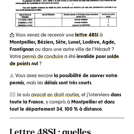
📩 Vous venez de recevoir une
lettre 48SI
à
Montpellier, Béziers, Sète, Lunel, Lodève, Agde,
Frontignan
ou dans une autre ville de l’Hérault ?
Votre
permis de conduire
a été
invalide pour
solde
de points
nul
?
⚠️ Vous avez encore
la possibilité de sauver votre
permis
, mais les
délais sont très courts
.
👨‍⚖️ Je suis
avocat en droit routier
, et j’interviens
dans
toute la France
, y compris à
Montpellier et dans
tout le département 34
,
100 % à distance
.
Lettre 48SI : quelles