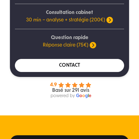
Consultation cabinet
30 min – analyse + stratégie (200€)
Question rapide
Réponse claire (75€)
CONTACT
4.9
Basé sur 291 avis
powered by
G
o
o
g
l
e