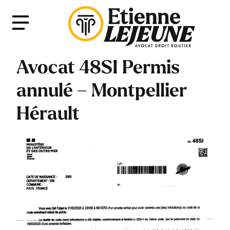
Fermer
Menu
le
Menu
Avocat 48SI Permis
annulé – Montpellier
Hérault