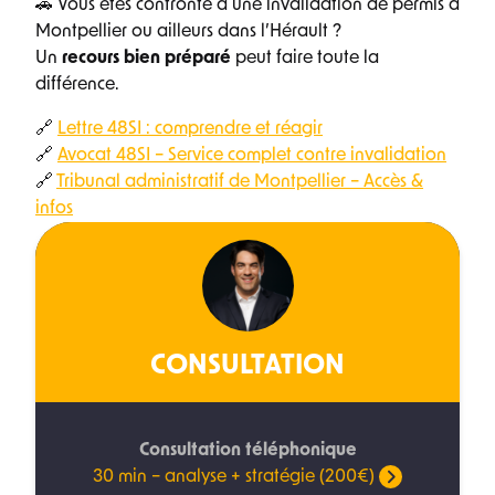
🚗 Vous êtes confronté à une invalidation de permis à
Montpellier ou ailleurs dans l’Hérault ?
Un
recours bien préparé
peut faire toute la
différence.
🔗
Lettre 48SI : comprendre et réagir
🔗
Avocat 48SI – Service complet contre invalidation
🔗
Tribunal administratif de Montpellier – Accès &
infos
CONSULTATION
Consultation téléphonique
30 min – analyse + stratégie (200€)