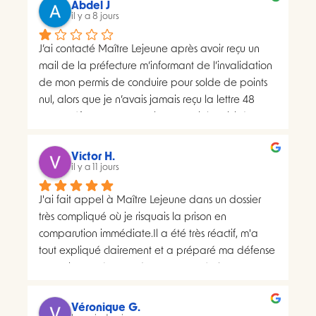
Abdel J
il y a 8 jours
J’ai contacté Maître Lejeune après avoir reçu un 
mail de la préfecture m’informant de l’invalidation 
de mon permis de conduire pour solde de points 
nul, alors que je n’avais jamais reçu la lettre 48 
SI.La préfecture m’a ensuite transmis le suivi du 
courrier concerné. Celui-ci faisait apparaître deux 
distributions à deux dates différentes, ce qui me 
Victor H.
semblait présenter une anomalie nécessitant une 
il y a 11 jours
analyse juridique.Après avoir consulté les 
J'ai fait appel à Maître Lejeune dans un dossier 
nombreux avis positifs concernant Maître Lejeune, 
très compliqué où je risquais la prison en 
je lui ai envoyé par courriel l’intégralité de mon 
comparution immédiate.Il a été très réactif, m'a 
dossier. Je lui ai également demandé, à plusieurs 
tout expliqué clairement et a préparé ma défense 
reprises, de m’indiquer clairement le montant de 
en vraiment très peu de temps. Le résultat a 
ses honoraires afin de savoir si une éventuelle 
largement dépassé ce que j'espérais.Un avocat 
procédure correspondait à mon budget.Il m’a 
sérieux, humain et très investi. Merci encore pour 
proposé un rendez-vous de 30 minutes facturé 
Véronique G.