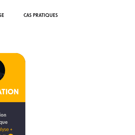
SE
CAS PRATIQUES
ATION
ion
ique
lyse +