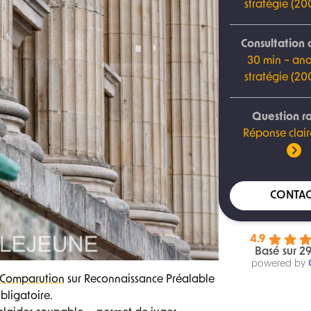
stratégie (2
Consultation 
30 min – ana
stratégie (2
Question r
Réponse clair
CONTAC
4.9
Basé sur 29
powered by
Comparution
sur Reconnaissance Préalable
obligatoire.