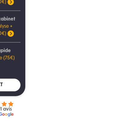
00€)
cabinet
lyse +
00€)
apide
e (75€)
T
1 avis
G
o
o
g
l
e