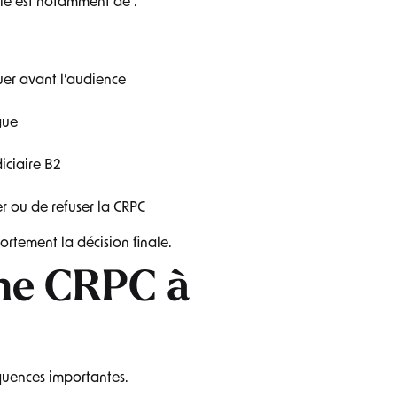
ôle est notamment de :
tuer avant l’audience
gue
iciaire B2
er ou de refuser la CRPC
fortement la décision finale.
une CRPC à
quences importantes.