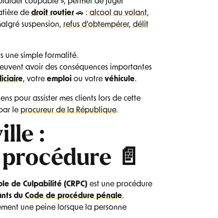
plaider coupable », permet de juger
atière de
droit routier
🚗 :
alcool au volant
,
malgré suspension,
refus d’obtempérer
,
délit
s une simple formalité.
 peuvent avoir des conséquences importantes
diciaire
, votre
emploi
ou votre
véhicule
.
viens pour assister mes clients lors de cette
par le
procureur de la République
.
lle :
 procédure 📄
le de Culpabilité (CRPC)
est une procédure
vants du
Code de procédure pénale
.
ement une peine lorsque la personne