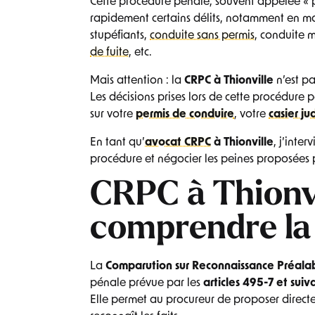
Cette procédure pénale, souvent appelée « 
rapidement certains délits, notamment en m
stupéfiants,
conduite sans permis
, conduite 
de fuite
, etc.
Mais attention : la
CRPC à Thionville
n’est pa
Les décisions prises lors de cette procédure
sur votre
permis de conduire
, votre
casier ju
En tant qu’
avocat CRPC
à Thionville
, j’inter
procédure et négocier les peines proposées 
CRPC à Thionvi
comprendre la
La
Comparution sur Reconnaissance Préalab
pénale prévue par les
articles 495-7 et sui
Elle permet au procureur de proposer direct