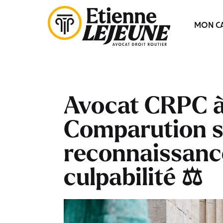
Fermer
MON CA
le
Menu
Avocat CRPC à 
Comparution s
reconnaissance
culpabilité ⚖️