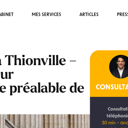
BINET
MES SERVICES
ARTICLES
PRES
Thionville –
ur
 préalable de
CONSULT
Consultat
téléphon
30 min – ana