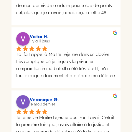
de mon permis de conduire pour solde de points 
nul, alors que je n’avais jamais reçu la lettre 48 
SI.La préfecture m’a ensuite transmis le suivi du 
courrier concerné. Celui-ci faisait apparaître deux 
distributions à deux dates différentes, ce qui me 
Victor H.
semblait présenter une anomalie nécessitant une 
il y a 11 jours
analyse juridique.Après avoir consulté les 
J'ai fait appel à Maître Lejeune dans un dossier 
nombreux avis positifs concernant Maître Lejeune, 
très compliqué où je risquais la prison en 
je lui ai envoyé par courriel l’intégralité de mon 
comparution immédiate.Il a été très réactif, m'a 
dossier. Je lui ai également demandé, à plusieurs 
tout expliqué clairement et a préparé ma défense 
reprises, de m’indiquer clairement le montant de 
en vraiment très peu de temps. Le résultat a 
ses honoraires afin de savoir si une éventuelle 
largement dépassé ce que j'espérais.Un avocat 
procédure correspondait à mon budget.Il m’a 
sérieux, humain et très investi. Merci encore pour 
proposé un rendez-vous de 30 minutes facturé 
Véronique G.
tout, je le recommande sans hésiter.
le mois dernier
200 euros. Pourtant, il disposait déjà de toutes les 
pièces de mon dossier et semblait considérer que 
Je remercie Maître Lejeune pour son travail. C'était 
les chances de succès d’un recours étaient très 
la première fois que j'avais affaire à la justice et il 
faibles. Lorsque je lui ai demandé si le prix de 