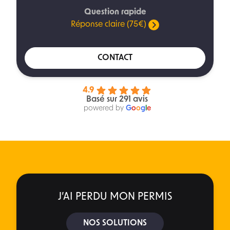
Question rapide
Réponse claire (75€)
CONTACT
4.9
Basé sur 291 avis
powered by
G
o
o
g
l
e
J’AI PERDU MON PERMIS
NOS SOLUTIONS