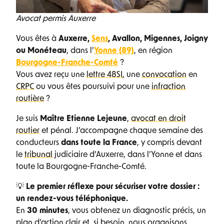
Avocat permis Auxerre
Vous êtes à
Auxerre,
Sens
, Avallon, Migennes, Joigny
ou Monéteau
, dans l’
Yonne (89)
, en région
Bourgogne-Franche-Comté
?
Vous avez reçu une
lettre 48SI
, une
convocation
en
CRPC
ou vous êtes poursuivi pour une
infraction
routière
?
Je suis
Maître Etienne Lejeune
,
avocat en droit
routier
et pénal. J’accompagne chaque semaine des
conducteurs
dans toute la France
, y compris devant
le
tribunal
judiciaire d’Auxerre, dans l’Yonne et dans
toute la Bourgogne-Franche-Comté.
💡
Le premier réflexe pour sécuriser votre dossier :
un rendez-vous téléphonique.
En
30 minutes
, vous obtenez un diagnostic précis, un
plan d’action clair et, si besoin, nous organisons