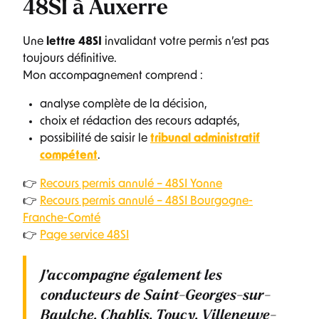
48SI à Auxerre
Une
lettre 48SI
invalidant votre permis n’est pas
toujours définitive.
Mon accompagnement comprend :
analyse complète de la décision,
choix et rédaction des recours adaptés,
possibilité de saisir le
tribunal administratif
compétent
.
👉
Recours permis annulé – 48SI Yonne
👉
Recours permis annulé – 48SI Bourgogne-
Franche-Comté
👉
Page service 48SI
J’accompagne également les
conducteurs de
Saint-Georges-sur-
Baulche, Chablis, Toucy, Villeneuve-