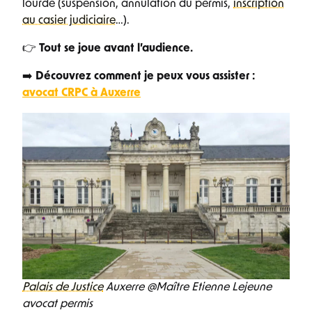
lourde (suspension, annulation du permis,
inscription
au casier judiciaire
…).
👉
Tout se joue avant l’audience.
➡️
Découvrez comment je peux vous assister :
avocat CRPC à Auxerre
Palais de Justice
Auxerre @Maître Etienne Lejeune
avocat permis