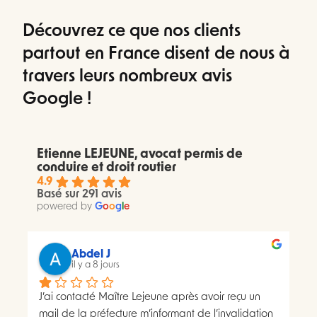
Découvrez ce que nos clients
partout en France disent de nous à
travers leurs nombreux avis
Google !
Etienne LEJEUNE, avocat permis de
conduire et droit routier
4.9
Basé sur 291 avis
powered by
G
o
o
g
l
e
Abdel J
il y a 8 jours
J’ai contacté Maître Lejeune après avoir reçu un 
mail de la préfecture m’informant de l’invalidation 