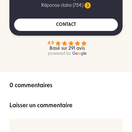
Réponse claire (75€)
CONTACT
4.9
Basé sur 291 avis
powered by
G
o
o
g
l
e
0 commentaires
Laisser un commentaire