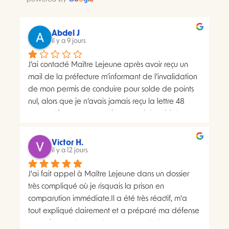
Abdel J
il y a 9 jours
J’ai contacté Maître Lejeune après avoir reçu un 
mail de la préfecture m’informant de l’invalidation 
de mon permis de conduire pour solde de points 
nul, alors que je n’avais jamais reçu la lettre 48 
SI.La préfecture m’a ensuite transmis le suivi du 
courrier concerné. Celui-ci faisait apparaître deux 
distributions à deux dates différentes, ce qui me 
Victor H.
semblait présenter une anomalie nécessitant une 
il y a 12 jours
analyse juridique.Après avoir consulté les 
J'ai fait appel à Maître Lejeune dans un dossier 
nombreux avis positifs concernant Maître Lejeune, 
très compliqué où je risquais la prison en 
je lui ai envoyé par courriel l’intégralité de mon 
comparution immédiate.Il a été très réactif, m'a 
dossier. Je lui ai également demandé, à plusieurs 
tout expliqué clairement et a préparé ma défense 
reprises, de m’indiquer clairement le montant de 
en vraiment très peu de temps. Le résultat a 
ses honoraires afin de savoir si une éventuelle 