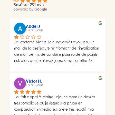
4.9
Basé sur 291 avis
powered by
G
o
o
g
l
e
Abdel J
il y a 8 jours
J’ai contacté Maître Lejeune après avoir reçu un 
mail de la préfecture m’informant de l’invalidation 
de mon permis de conduire pour solde de points 
nul, alors que je n’avais jamais reçu la lettre 48 
SI.La préfecture m’a ensuite transmis le suivi du 
courrier concerné. Celui-ci faisait apparaître deux 
distributions à deux dates différentes, ce qui me 
Victor H.
semblait présenter une anomalie nécessitant une 
il y a 11 jours
analyse juridique.Après avoir consulté les 
J'ai fait appel à Maître Lejeune dans un dossier 
nombreux avis positifs concernant Maître Lejeune, 
très compliqué où je risquais la prison en 
je lui ai envoyé par courriel l’intégralité de mon 
comparution immédiate.Il a été très réactif, m'a 
dossier. Je lui ai également demandé, à plusieurs 