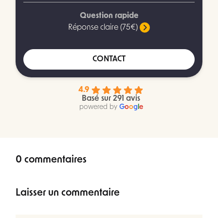
Question rapide
Réponse claire (75€)
CONTACT
4.9
Basé sur 291 avis
powered by
G
o
o
g
l
e
0 commentaires
Laisser un commentaire