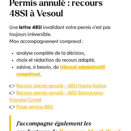
Permis annulé : recours
48SI à Vesoul
Une
lettre 48SI
invalidant votre permis n’est pas
toujours irréversible.
Mon accompagnement comprend :
analyse complète de la décision,
choix et rédaction du recours adapté,
saisine, si besoin, du
tribunal administratif
compétent
.
👉
Recours permis annulé – 48SI Haute-Saône
👉
Recours permis annulé – 48SI Bourgogne-
Franche-Comté
👉
Page service 48SI
J’accompagne également les