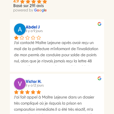
4.9
Basé sur 291 avis
powered by
G
o
o
g
l
e
Abdel J
il y a 9 jours
J’ai contacté Maître Lejeune après avoir reçu un 
mail de la préfecture m’informant de l’invalidation 
de mon permis de conduire pour solde de points 
nul, alors que je n’avais jamais reçu la lettre 48 
SI.La préfecture m’a ensuite transmis le suivi du 
courrier concerné. Celui-ci faisait apparaître deux 
distributions à deux dates différentes, ce qui me 
Victor H.
semblait présenter une anomalie nécessitant une 
il y a 12 jours
analyse juridique.Après avoir consulté les 
J'ai fait appel à Maître Lejeune dans un dossier 
nombreux avis positifs concernant Maître Lejeune, 
très compliqué où je risquais la prison en 
je lui ai envoyé par courriel l’intégralité de mon 
comparution immédiate.Il a été très réactif, m'a 
dossier. Je lui ai également demandé, à plusieurs 