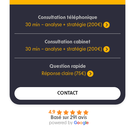
Consultation téléphonique
30 min – analyse + stratégie (200€)
Consultation cabinet
30 min – analyse + stratégie (200€)
Question rapide
Réponse claire (75€)
CONTACT
4.9
Basé sur 291 avis
powered by
G
o
o
g
l
e