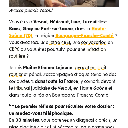
Avocat permis Vesoul
Vous êtes à
Vesoul, Héricourt, Lure, Luxeuil-les-
Bains, Gray ou Port-sur-Saône
, dans la
Haute-
Saône (70)
, en région
Bourgogne-Franche-Comté
?
Vous avez reçu une
lettre 48SI
, une
convocation
en
CRPC
ou vous êtes poursuivi pour une
infraction
routière
?
Je suis
Maître Etienne Lejeune
,
avocat en droit
routier
et pénal. J’accompagne chaque semaine des
conducteurs
dans toute la France
, y compris devant
le
tribunal
judiciaire de Vesoul, en Haute-Saône et
dans toute la région Bourgogne-Franche-Comté.
💡
Le premier réflexe pour sécuriser votre dossier :
un rendez-vous téléphonique.
En
30 minutes
, vous obtenez un diagnostic précis, un
plan d’action clair et, si nécessaire, nous organisons