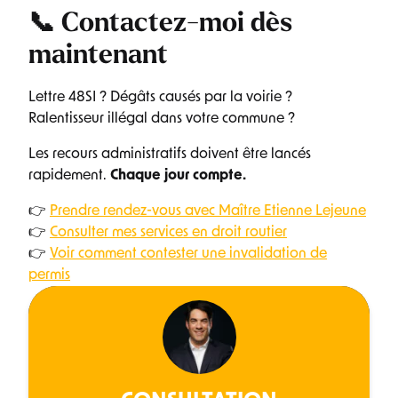
📞 Contactez-moi dès
maintenant
Lettre 48SI ? Dégâts causés par la voirie ?
Ralentisseur illégal dans votre commune ?
Les recours administratifs doivent être lancés
rapidement.
Chaque jour compte.
👉
Prendre rendez-vous avec Maître Etienne Lejeune
👉
Consulter mes services en droit routier
👉
Voir comment contester une invalidation de
permis