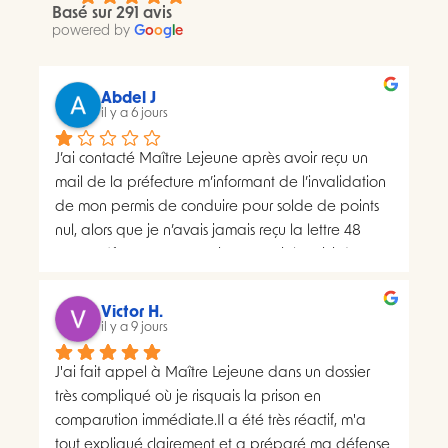
Basé sur 291 avis
powered by
G
o
o
g
l
e
Abdel J
il y a 6 jours
J’ai contacté Maître Lejeune après avoir reçu un 
mail de la préfecture m’informant de l’invalidation 
de mon permis de conduire pour solde de points 
nul, alors que je n’avais jamais reçu la lettre 48 
SI.La préfecture m’a ensuite transmis le suivi du 
courrier concerné. Celui-ci faisait apparaître deux 
distributions à deux dates différentes, ce qui me 
Victor H.
semblait présenter une anomalie nécessitant une 
il y a 9 jours
analyse juridique.Après avoir consulté les 
J'ai fait appel à Maître Lejeune dans un dossier 
nombreux avis positifs concernant Maître Lejeune, 
très compliqué où je risquais la prison en 
je lui ai envoyé par courriel l’intégralité de mon 
comparution immédiate.Il a été très réactif, m'a 
dossier. Je lui ai également demandé, à plusieurs 
tout expliqué clairement et a préparé ma défense 
reprises, de m’indiquer clairement le montant de 