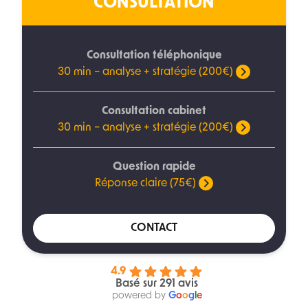
CONSULTATION
Consultation téléphonique
30 min – analyse + stratégie (200€)
Consultation cabinet
30 min – analyse + stratégie (200€)
Question rapide
Réponse claire (75€)
CONTACT
4.9
Basé sur 291 avis
powered by
G
o
o
g
l
e