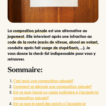
La
composition pénale
est une alternative au
jugement
. Elle intervient après une infraction au
code de la route
(
excès de vitesse
,
alcool au volant
,
conduite après fait
usage de stupéfiants
, …). Je
vous donne la check-list indispensable pour vous y
retrouver.
Sommaire:
C’est quoi une composition pénale?
Comment se déroule une composition pénale?
Est-ce que j’aurai un casier judiciaire si j’accepte la
composition pénale?
Est-ce que je perd des points si j’accepte la