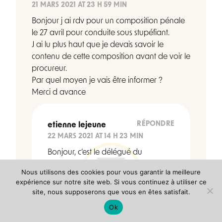
21 MARS 2021 AT 23 H 59 MIN
Bonjour j ai rdv pour un composition pénale
le 27 avril pour conduite sous stupéfiant.
J ai lu plus haut que je devais savoir le
contenu de cette composition avant de voir le
procureur.
Par quel moyen je vais être informer ?
Merci d avance
RÉPONDRE
etienne lejeune
22 MARS 2021 AT 14 H 23 MIN
Bonjour, c’est le délégué du
procureur qui vous fera la
Nous utilisons des cookies pour vous garantir la meilleure
proposition de peine. Si vous
expérience sur notre site web. Si vous continuez à utiliser ce
l’acceptez il enverra la procédure au
site, nous supposerons que vous en êtes satisfait.
président du tribunal pour
Ok
homologation. A bientôt sur ce blog,