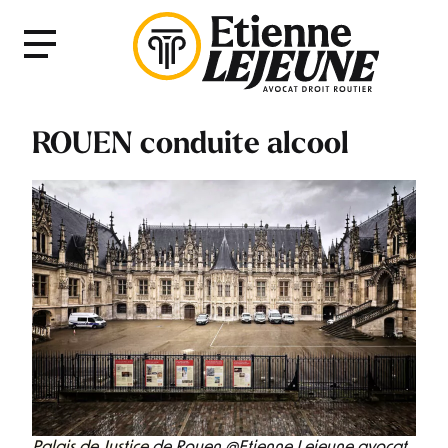
Fermer
Menu
le
Menu
ROUEN conduite alcool
Palais de Justice
de Rouen @Etienne Lejeune avocat