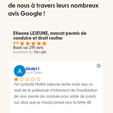
de nous à travers leurs nombreux
avis Google !
Etienne LEJEUNE, avocat permis de
conduire et droit routier
4.9
Basé sur 291 avis
powered by
G
o
o
g
l
e
Abdel J
il y a 7 jours
J’ai contacté Maître Lejeune après avoir reçu un 
mail de la préfecture m’informant de l’invalidation 
de mon permis de conduire pour solde de points 
nul, alors que je n’avais jamais reçu la lettre 48 
SI.La préfecture m’a ensuite transmis le suivi du 