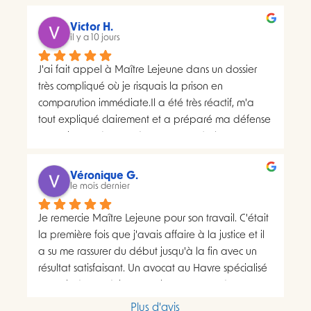
courrier concerné. Celui-ci faisait apparaître deux 
distributions à deux dates différentes, ce qui me 
Victor H.
semblait présenter une anomalie nécessitant une 
il y a 10 jours
analyse juridique.Après avoir consulté les 
J'ai fait appel à Maître Lejeune dans un dossier 
nombreux avis positifs concernant Maître Lejeune, 
très compliqué où je risquais la prison en 
je lui ai envoyé par courriel l’intégralité de mon 
comparution immédiate.Il a été très réactif, m'a 
dossier. Je lui ai également demandé, à plusieurs 
tout expliqué clairement et a préparé ma défense 
reprises, de m’indiquer clairement le montant de 
en vraiment très peu de temps. Le résultat a 
ses honoraires afin de savoir si une éventuelle 
largement dépassé ce que j'espérais.Un avocat 
procédure correspondait à mon budget.Il m’a 
sérieux, humain et très investi. Merci encore pour 
proposé un rendez-vous de 30 minutes facturé 
Véronique G.
tout, je le recommande sans hésiter.
le mois dernier
200 euros. Pourtant, il disposait déjà de toutes les 
pièces de mon dossier et semblait considérer que 
Je remercie Maître Lejeune pour son travail. C'était 
les chances de succès d’un recours étaient très 
la première fois que j'avais affaire à la justice et il 
faibles. Lorsque je lui ai demandé si le prix de 
a su me rassurer du début jusqu'à la fin avec un 
cette consultation serait ensuite déduit d’un 
résultat satisfaisant. Un avocat au Havre spécialisé 
éventuel forfait de recours, sa réponse est restée 
"permis de conduire"  que je recommande sans 
imprécise : « On verra ça ensemble en fonction de 
hésiter. Antoine
ce qu’il est possible de faire ou non. »Lors de 
Plus d'avis