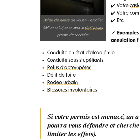
✔️ Votre
casi
✔️ Votre com
✔️ Etc.
Palais de Justice
de Rouen – escalier
@Etienne Lejeune avocat
droit routier
📌
Exemples 
permis de conduire
annulation f
Conduite en état d’alcoolémie
Conduite sous stupéfiants
Refus d’obtempérer
Délit de fuite
Rodéo urbain
Blessures involontaires
Si votre permis est menacé,
un a
pourra vous défendre et chercher
limiter les effets).