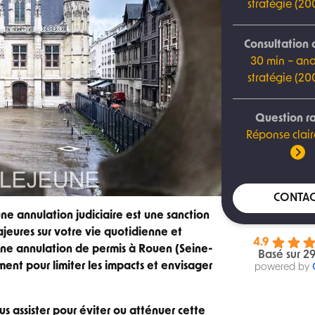
stratégie (2
Consultation 
30 min – ana
stratégie (2
Question r
Réponse clair
CONTAC
une annulation judiciaire est une sanction
eures sur votre vie quotidienne et
4.9
 une annulation de permis à Rouen (Seine-
Basé sur 29
ement pour limiter les impacts et envisager
powered by
 assister pour éviter ou atténuer cette