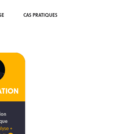
SE
CAS PRATIQUES
ATION
ion
ique
lyse +