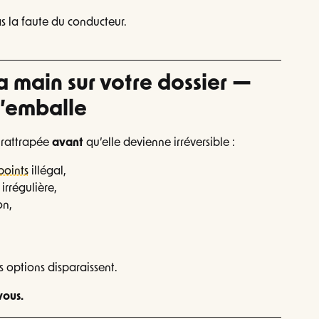
as la faute du conducteur.
a main sur votre dossier —
s’emballe
e rattrapée
avant
qu’elle devienne irréversible :
 points
illégal,
irrégulière,
on,
s options disparaissent.
vous.