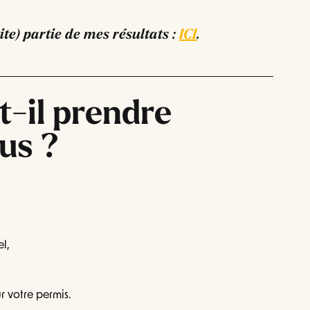
te) partie de mes résultats :
ICI
.
-il prendre
us ?
el,
 votre permis.