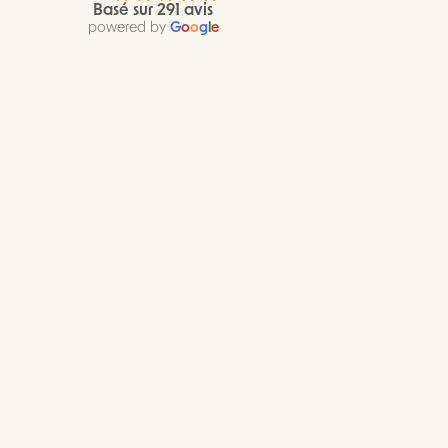
Basé sur 291 avis
powered by
G
o
o
g
l
e