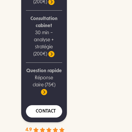
(200€)
Consultation
cabinet
30 min –
analyse +
stratégie
(200€)
Question rapide
Réponse
claire (75€)
CONTACT
4.9