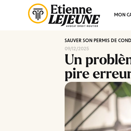
Fermer
MON CA
le
Menu
SAUVER SON PERMIS DE CON
09/12/2025
Un problè
pire erreur