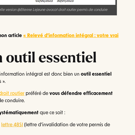
lle version @Etienne Lejeune avocat droit routier permis de conduire
 mon article
« Relevé d’information intégral : votre vrai
n outil essentiel
’information intégral est donc bien un
outil essentiel
 ».
roit routier
préféré de
vous défendre efficacement
de conduire.
systématiquement
que ce soit :
e
lettre 48SI
(lettre d’invalidation de votre permis de