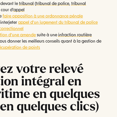
devant le
tribunal
(
tribunal de police
,
tribunal
 cour d’
appel
de
faire opposition à une ordonnance pénale
interjeter
appel d’un jugement du tribunal de police
correctionnel
ation d’une amende
suite à une
infraction routière
us donner les meilleurs conseils quant à la gestion de
récupération de points
ez votre relevé
ion intégral en
itime en quelques
 en quelques clics)