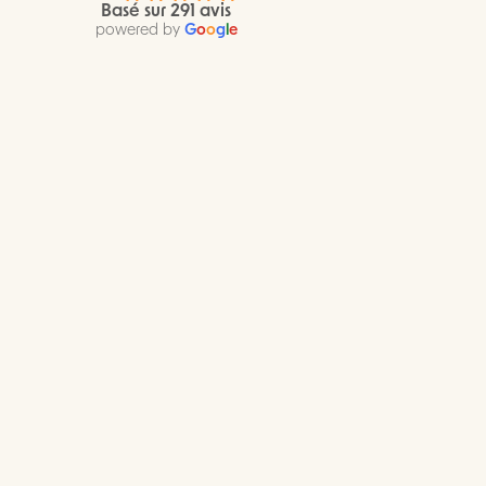
Basé sur 291 avis
powered by
G
o
o
g
l
e