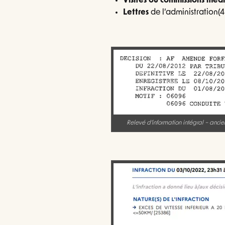
Visites ou commissions médi
Lettres
de l’administration(
Relevé d’information intégral – anci