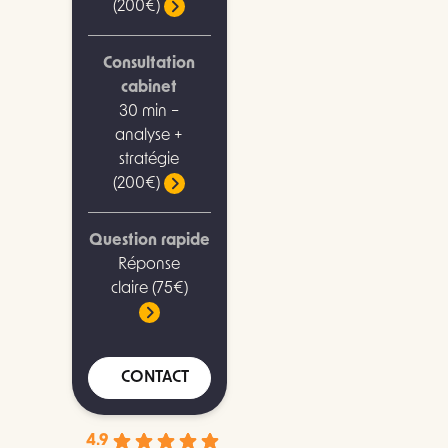
(200€)
Consultation
cabinet
30 min –
analyse +
stratégie
(200€)
Question rapide
Réponse
claire (75€)
CONTACT
4.9