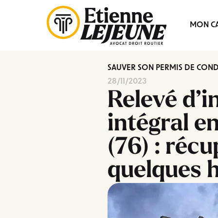
Fermer
MON CA
le
Menu
SAUVER SON PERMIS DE CON
28/11/2023
Relevé d’i
intégral e
(76) : réc
quelques h