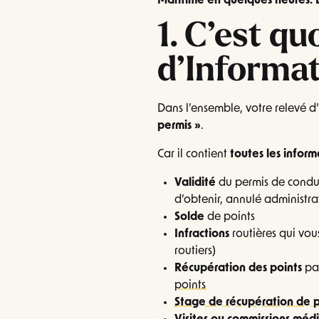
Maritime en quelques heures. Et
1. C’est qu
d’Informati
Dans l’ensemble, votre relevé d’
permis »
.
Car il contient
toutes les infor
Validité
du permis de conduir
d’obtenir, annulé administrat
Solde
de points
Infractions
routières qui vou
routiers)
Récupération des points
pa
points
Stage de récupération de p