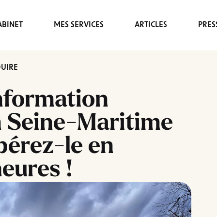
BINET
MES SERVICES
ARTICLES
PRES
DUIRE
nformation
n Seine-Maritime
upérez-le en
eures !