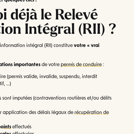
 quelques clics !
oi déjà le Relevé
on Intégral (RII) ?
information intégral (RII) constitue
votre « vrai
mations importantes
de votre
permis de conduire
:
e (permis valide, invalide, suspendu, interdit
if, …)
s sont imputées (contraventions routières et/ou délits
r application des délais légaux de
récupération de
oints
effectués