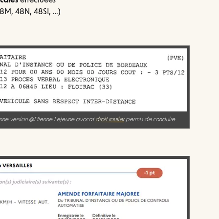
cales
effectuées
48M, 48N, 48SI, …)
enne version @Etienne Lejeune avocat
droit routier
permis de conduire